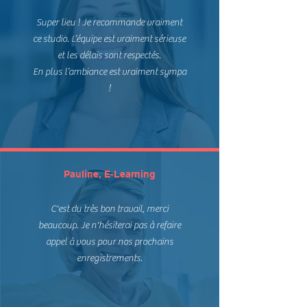
Super lieu ! Je recommande vraiment
ce studio. L’équipe est vraiment sérieuse
et les délais sont respectés.
En plus l’ambiance est vraiment sympa
!
Pauline, E-Learning
C'est du très bon travail, merci
beaucoup. Je n'hésiterai pas à refaire
appel à vous pour nos prochains
enregistrements.