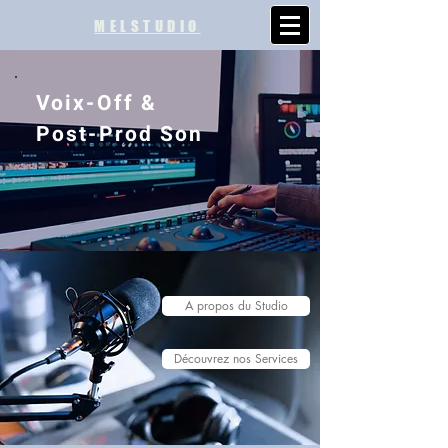
MELSTUDIO
Voix-Off &
Post-Prod Son
A propos du Studio
Découvrez nos Services