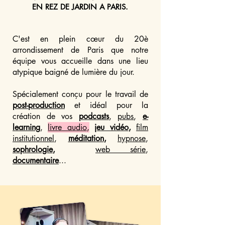
EN REZ DE JARDIN A
PARIS.
C'est en plein cœur du 20è
arrondissement de Paris que notre
équipe vous accueille dans une lieu
atypique baigné de lumière du jour.
Spécialement conçu pour le travail de
post-production
et idéal pour la
création de vos
podcasts
,
pubs
,
e-
learning
,
livre audio
,
jeu vidéo
,
film
institutionnel
,
méditation
,
hypnose
,
sophrologie
,
web série
,
documentaire
...