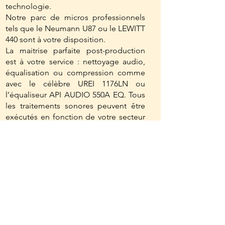
technologie.
Notre parc de micros professionnels
tels que le Neumann U87 ou le LEWITT
440 sont à votre disposition.
La maitrise parfaite post-production
est à votre service : nettoyage audio,
équalisation ou compression comme
avec le célèbre UREI 1176LN ou
l’équaliseur API AUDIO 550A EQ. Tous
les traitements sonores peuvent être
exécutés en fonction de votre secteur
de diffusion.
En phase de pré-production et à
l’enregistrement, notre savoir-faire
permet le montage audio et un pré-
mixage immédiat, ce qui offre un gain
de temps considérable sur l’étape
suivante.