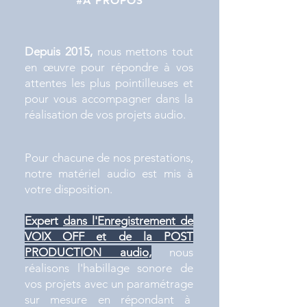
#À PROPOS
Depuis 2015,
nous mettons tout
en œuvre
pour répondre à vos
attentes les plus pointilleuses et
pour
vous accompagner dans la
réalisation de vos projets audio.
Pour chacune de nos prestations,
notre matériel audio est mis à
votre disposition.
Expert
dans l'Enregistrement de
VOIX OFF et de la POST
PRODUCTION audio
,
nous
réalisons l'habillage sonore de
vos projets avec un paramétrage
sur mesure en répondant à