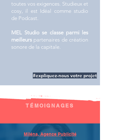
toutes vos exigences. Studieux et
cosy, il est Idéal comme studio
de Podcast.
MEL Studio se classe parmi les
meilleurs
partenaires de création
sonore de la capitale.
#expliquez-nous votre projet
TÉMOIGNAGES
Miléna, Agence Publicité